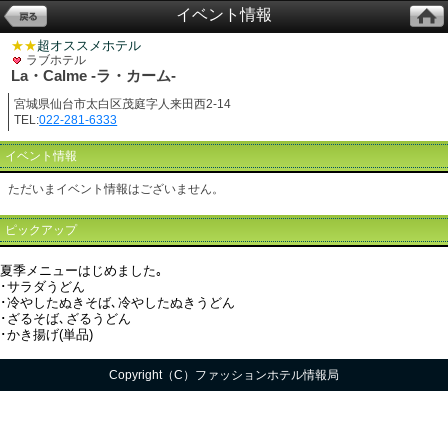
イベント情報
★★
超オススメホテル
ラブホテル
La・Calme -ラ・カーム-
宮城県仙台市太白区茂庭字人来田西2-14
TEL:
022-281-6333
イベント情報
ただいまイベント情報はございません。
ピックアップ
夏季メニューはじめました｡
･サラダうどん
･冷やしたぬきそば､冷やしたぬきうどん
･ざるそば､ざるうどん
･かき揚げ(単品)
Copyright（C）ファッションホテル情報局