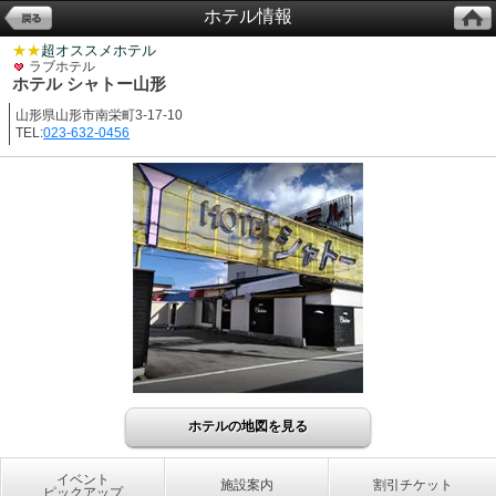
ホテル情報
★★
超オススメホテル
ラブホテル
ホテル シャトー山形
山形県山形市南栄町3-17-10
TEL:
023-632-0456
ホテルの地図を見る
イベント
施設案内
割引チケット
ピックアップ