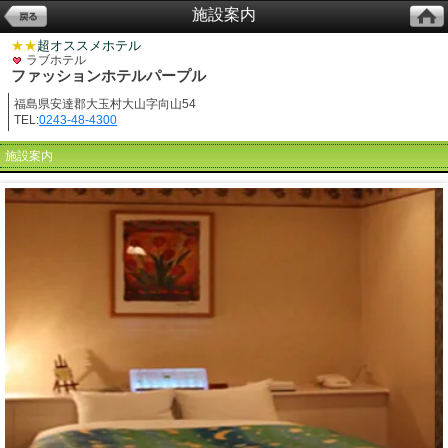
施設案内
★★
超オススメホテル
ラブホテル
ファッションホテルパープル
福島県安達郡大玉村大山字向山54
TEL:
0243-48-4300
施設案内