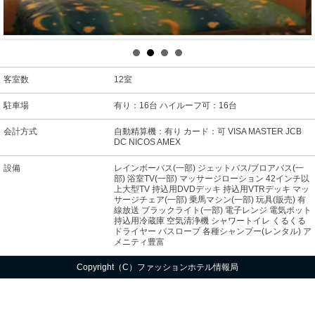
客室数
12室
駐車場
有り：16台 ハイルーフ可：16台
会計方式
自動精算機：有り カード：可 VISA MASTER JCB
DC NICOS AMEX
設備
レインボーバス(一部) ジェットバス/ブロアバス(一
部) 浴室TV(一部) マッサージローション 42インチ以
上大型TV 持込用DVDデッキ 持込用VTRデッキ マッ
サージチェア(一部) 乗馬マシン(一部) 玩具(販売) 有
線放送 ブラックライト(一部) 電子レンジ 電気ポット
持込用冷蔵庫 空気清浄機 シャワートイレ くるくる
ドライヤー バスローブ 各種シャンプー(レンタル) ア
メニティ豊富
Copyright（C）ファッションホテル情報局