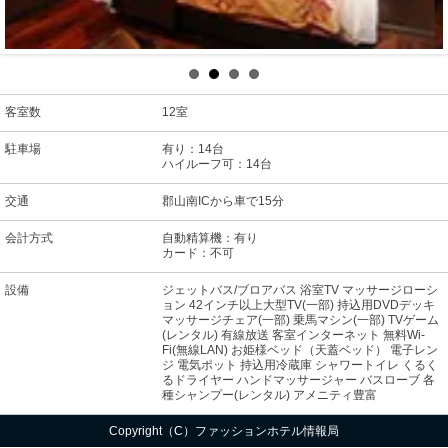
客室数
12室
駐車場
有り：14台
ハイルーフ可：14台
交通
郡山南ICから車で15分
会計方式
自動精算機：有り
カード：不可
設備
ジェットバス/ブロアバス 浴室TV マッサージローシ
ョン 42インチ以上大型TV(一部) 持込用DVDデッキ
マッサージチェア(一部) 乗馬マシン(一部) TVゲーム
(レンタル) 有線放送 客室インターネット 無料Wi-
Fi(無線LAN) お姫様ベッド（天蓋ベッド） 電子レン
ジ 電気ポット 持込用冷蔵庫 シャワートイレ くるく
るドライヤー ハンドマッサージャー バスローブ 各
種シャンプー(レンタル) アメニティ豊富
Copyright（C）ファッションホテル情報局