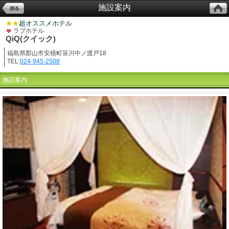
施設案内
★★
超オススメホテル
ラブホテル
QiQ(クイック)
福島県郡山市安積町笹川中ノ渡戸18
TEL:
024-945-2508
施設案内