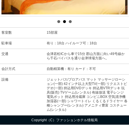
客室数
15部屋
駐車場
有り：18台 ハイルーフ可：18台
交通
会津若松ICから車で15分 郡山方面に向い49号線か
ら千石バイパスを通り会津球場方面へ。
会計方式
自動精算機：有り カード：不可
設備
ジェットバス/ブロアバス マット マッサージローシ
ョン(一部) 42インチ以上大型TV(一部) リクエストビ
デオ(一部) 持込用DVDデッキ 持込用VTRデッキ 玩
具(販売) TVゲーム(レンタル) 有線放送 電子レンジ
電気ポット 持込用冷蔵庫 コンビニBOX 空気清浄機
加湿器(一部) シャワートイレ くるくるドライヤー 各
種シャンプー(レンタル) アメニティ豊富 コスチュー
ム(レンタル)
Copyright（C）ファッションホテル情報局