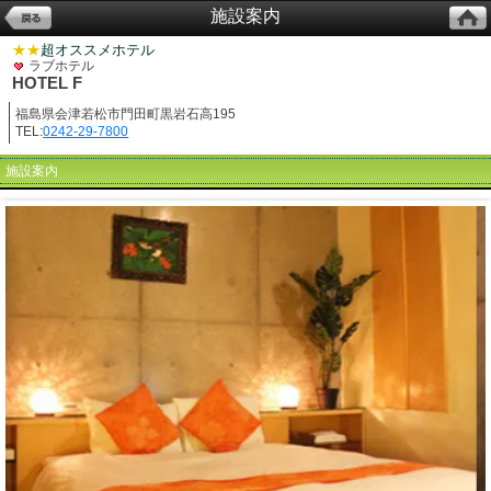
施設案内
★★
超オススメホテル
ラブホテル
HOTEL F
福島県会津若松市門田町黒岩石高195
TEL:
0242-29-7800
施設案内