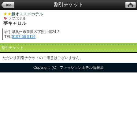
割引チケット
★★
超オススメホテル
ラブホテル
夢キャロル
岩手県奥州市前沢区字照井舘24-3
TEL:
0197-56-5116
割引チケット
ただいま割引チケットのご用意はございません。
Copyright（C）ファッションホテル情報局