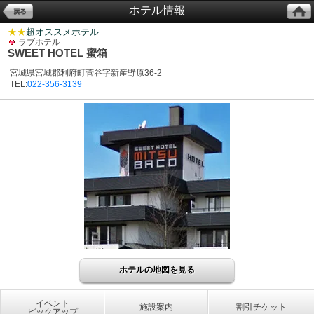
ホテル情報
★★
超オススメホテル
ラブホテル
SWEET HOTEL 蜜箱
宮城県宮城郡利府町菅谷字新産野原36-2
TEL:
022-356-3139
ホテルの地図を見る
イベント
施設案内
割引チケット
ピックアップ